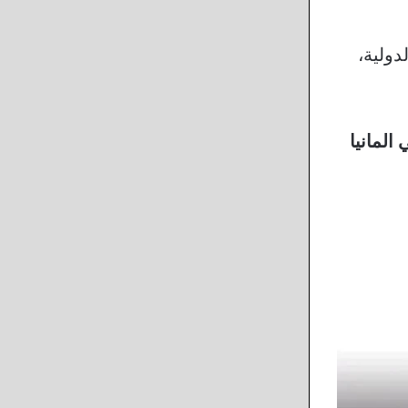
ولية،
المانيا