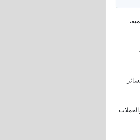
ية،
سائر
العملات
صب