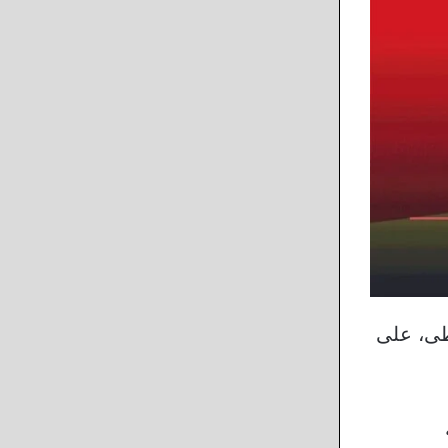
طى، على