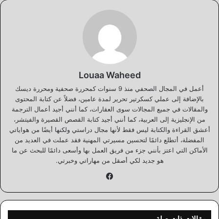
Louaa Waheed
أعمل في المجال الصحفي منذ 9 سنوات كمحررة صحفية ومحررة ديسك
بالإضافة إلى عملي كسكرتير تحرير لمدة عامين، فضلاً عن كتابة المحتوى
والمقالات في جميع المجالات سوى العقارات، كما أنني أجيد أعمال الترجمة
من الإنجليزية إلى العربية، كما أنني أجيد كتابة القصص القصيرة والفيتشر،
أعشق القراءة والكتابة ليس فقط لأنها مجال دراستي ولكنها أيضًا من هواياتي
المفضلة، أتطلع دائمًا لتحسين مسيرتي المهنية فقد عملت في العديد من
الأماكن التي اعتز بأنني جزء من فريق العمل بها وأسعى دائمًا للبحث عن ما
هو جديد لكي أصقل من مهاراتي وخبرتي.
فيسبوك
مقالات ذات صلة