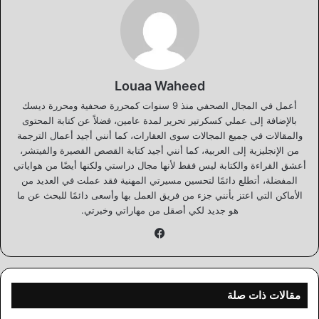
Louaa Waheed
أعمل في المجال الصحفي منذ 9 سنوات كمحررة صحفية ومحررة ديسك
بالإضافة إلى عملي كسكرتير تحرير لمدة عامين، فضلاً عن كتابة المحتوى
والمقالات في جميع المجالات سوى العقارات، كما أنني أجيد أعمال الترجمة
من الإنجليزية إلى العربية، كما أنني أجيد كتابة القصص القصيرة والفيتشر،
أعشق القراءة والكتابة ليس فقط لأنها مجال دراستي ولكنها أيضًا من هواياتي
المفضلة، أتطلع دائمًا لتحسين مسيرتي المهنية فقد عملت في العديد من
الأماكن التي اعتز بأنني جزء من فريق العمل بها وأسعى دائمًا للبحث عن ما
هو جديد لكي أصقل من مهاراتي وخبرتي.
فيسبوك
مقالات ذات صلة