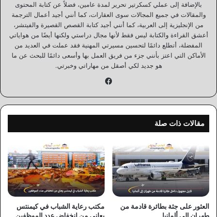
بالإضافة إلى عملي كسكرتير تحرير لمدة عامين، فضلاً عن كتابة المحتوى
والمقالات في جميع المجالات سوى العقارات، كما أنني أجيد أعمال الترجمة
من الإنجليزية إلى العربية، كما أنني أجيد كتابة القصص القصيرة والفيتشر،
أعشق القراءة والكتابة ليس فقط لأنها مجال دراستي ولكنها أيضًا من هواياتي
المفضلة، أتطلع دائمًا لتحسين مسيرتي المهنية فقد عملت في العديد من
الأماكن التي اعتز بأنني جزء من فريق العمل بها وأسعى دائمًا للبحث عن ما
هو جديد لكي أصقل من مهاراتي وخبرتي.
فيسبوك
مقالات ذات صلة
العثور على جثة بطائرة قادمة من
مكتب رعاية الشباب في كيمنتس
طهران إلى ألمانيا
يعاني من انخفاض عدد الموظفين