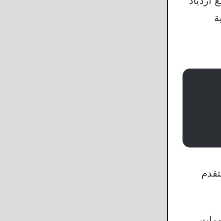
 ازدياد
ة
تقدم
ومات