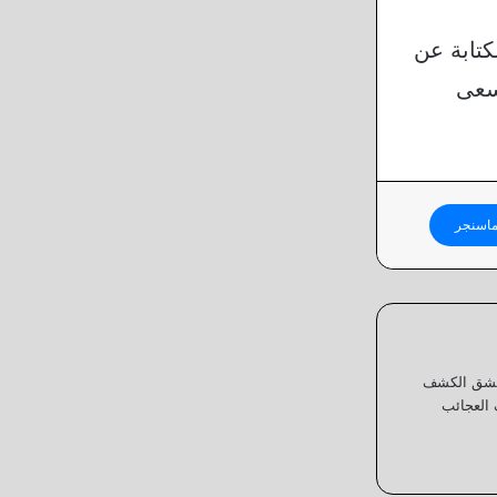
كتابة عن
أسعى
اسنجر
 أعشق الكشف
 العجائب