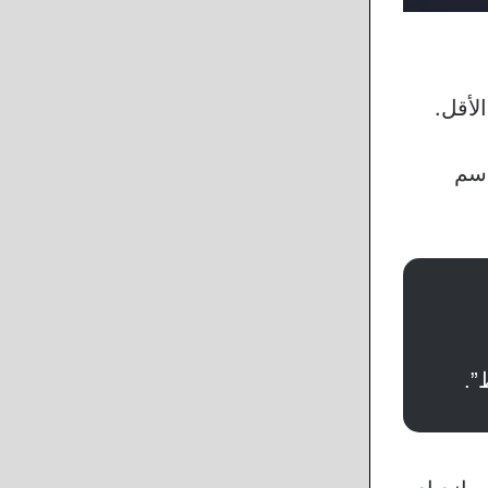
لأقل.
اسم
”.