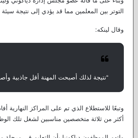
وبناءً على ما قاله عضو مجلس إدارة دياكوني ولينكه
التوتر بين المعلمين مما قد يؤدي إلى نتيجة سيئة و
وقال لينكه:
“نتيجة لذلك أصبحت المهنة أقل جاذبية وأص
وتبعًا للاستطلاع الذي تم على المراكز النهارية أف
أكثر من ثلاثة متخصصين مناسبين لشغل تلك الوظ
واتهم الموظفون دياكونيا بأن التعليم في مرحلة 