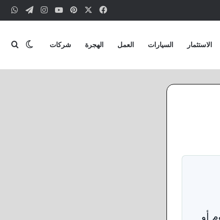
‫X
فيسبوك
بينتيريست
‫YouTube
انستقرام
تيلقرام
وات
بحث
الوضع ا
الاستثمار
السيارات
العمل
الهجرة
شركات
م أو