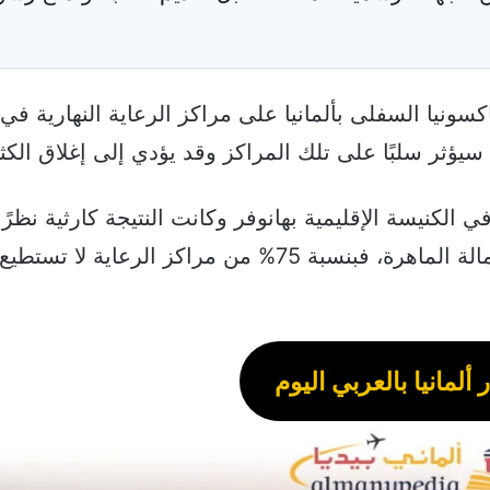
نيا السفلى بألمانيا على مراكز الرعاية النهارية في 
سيؤثر سلبًا على تلك المراكز وقد يؤدي إلى إغلاق الكثي
 استطلاع في الكنيسة الإقليمية بهانوفر وكانت النتيجة كارثية نظر
تلك المراكز عن ملء الشواغر فيها لقلة وجود العمالة الماهرة، فبنسبة 75% من مراكز ال
 ألمانيا بالعربي اليوم