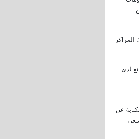
ن
 المراكز
نع لدى
كتابة عن
أسعى