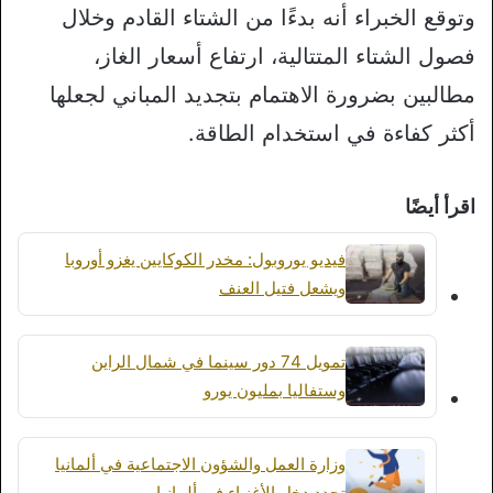
وتوقع الخبراء أنه بدءًا من الشتاء القادم وخلال
فصول الشتاء المتتالية، ارتفاع أسعار الغاز،
مطالبين بضرورة الاهتمام بتجديد المباني لجعلها
أكثر كفاءة في استخدام الطاقة.
اقرأ أيضًا
فيديو يوروبول: مخدر الكوكايين يغزو أوروبا
ويشعل فتيل العنف
تمويل 74 دور سينما في شمال الراين
وستفاليا بمليون يورو
وزارة العمل والشؤون الاجتماعية في ألمانيا
تحدد دخل الأغنياء في ألمانيا