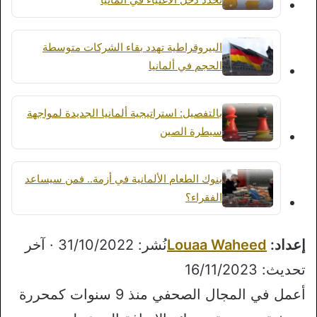
البيروقراطية تهدد بقاء الشركات متوسطة
الحجم في ألمانيا
بالتفصيل: استراتيجية ألمانيا الجديدة لمواجهة
سيطرة الصين
بنوك الطعام الألمانية في أزمة.. فمن سيساعد
الفقراء؟
إعداد:
Louaa Waheed
نُشر: 31/10/2022 · آخر
تحديث: 16/11/2023
أعمل في المجال الصحفي منذ 9 سنوات كمحررة