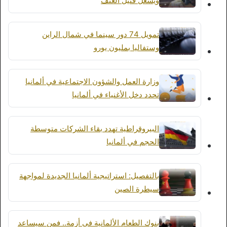
ويشعل فتيل العنف
تمويل 74 دور سينما في شمال الراين
وستفاليا بمليون يورو
وزارة العمل والشؤون الاجتماعية في ألمانيا
تحدد دخل الأغنياء في ألمانيا
البيروقراطية تهدد بقاء الشركات متوسطة
الحجم في ألمانيا
بالتفصيل: استراتيجية ألمانيا الجديدة لمواجهة
سيطرة الصين
بنوك الطعام الألمانية في أزمة.. فمن سيساعد