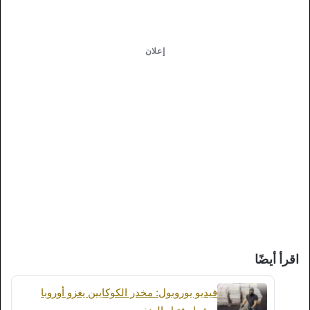
إعلان
اقرأ أيضًا
فيديو يوروبول: مخدر الكوكايين يغزو أوروبا