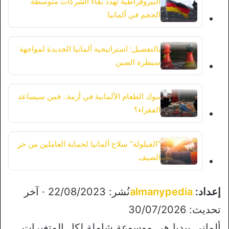
البيروقراطية تهدد بقاء الشركات متوسطة
الحجم في ألمانيا
بالتفصيل: استراتيجية ألمانيا الجديدة لمواجهة
سيطرة الصين
بنوك الطعام الألمانية في أزمة.. فمن سيساعد
الفقراء؟
“القيلولة” سلاح ألمانيا لحماية العاملين من حر
الصيف
إعداد:
almanypedia
نُشر: 22/08/2023 · آخر
تحديث: 30/07/2026
ألماني بيديا هي موسوعة شاملة لكل المتغيرات