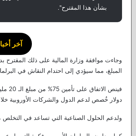
بشأن هذا المقترح”.
آخر أخبار
وجاءت موافقة وزارة المالية على ذلك المقترح ب
المبلغ، مما سيؤدي إلى احتدام النقاش في البرلما
دولار خُصص لدعم الدول والشركات الأوروبية خلال الفترة من 0
ولدعم الحلول الصناعية التي تساعد في التخلص م
كما ويعارض البرلمان الأوروبي فكرة التمويل عن طر