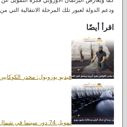
ودعم الدولة لعبور تلك المرحلة الانتقالية التي من
اقرأ أيضًا
فيديو يوروبول: مخدر الكوكايين
تمويل 74 دور سينما في شمال الراين وستفاليا بمليون يورو