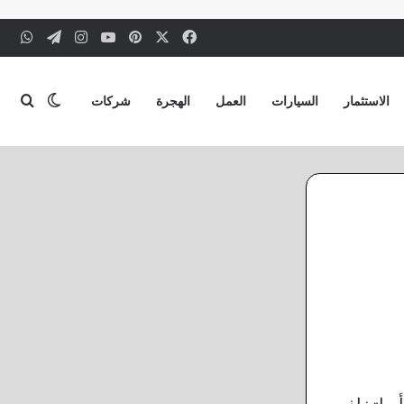
‫X
فيسبوك
بينتيريست
‫YouTube
انستقرام
تيلقرام
وات
بحث
الوضع ا
الاستثمار
السيارات
العمل
الهجرة
شركات