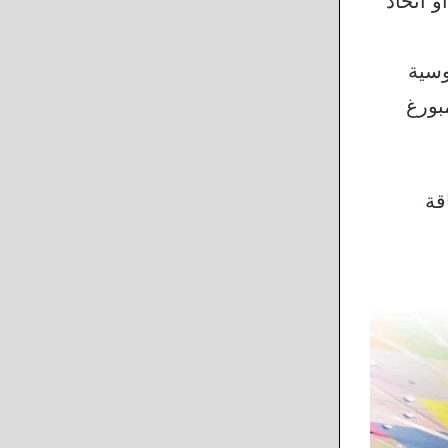
 اتخاذ
طاقة الروسية
بورغ
قة