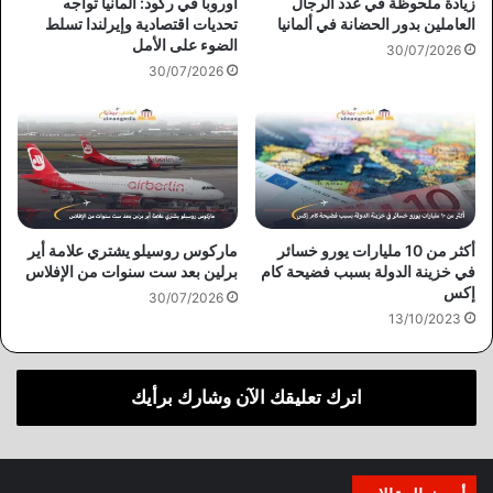
زيادة ملحوظة في عدد الرجال
أوروبا في ركود: ألمانيا تواجه
العاملين بدور الحضانة في ألمانيا
تحديات اقتصادية وإيرلندا تسلط
الضوء على الأمل
30/07/2026
30/07/2026
أكثر من 10 مليارات يورو خسائر
ماركوس روسيلو يشتري علامة أير
في خزينة الدولة بسبب فضيحة كام
برلين بعد ست سنوات من الإفلاس
إكس
30/07/2026
13/10/2023
اترك تعليقك الآن وشارك برأيك