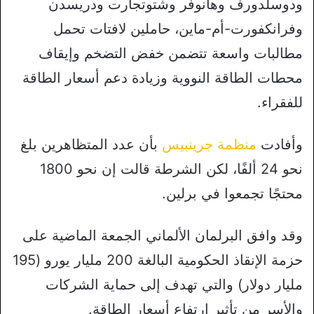
ودوسلدورف وهانوفر وشتوتجارت ودريسدن
وفرانكفورت-أم-ماين، حاملين لافتات تحمل
مطالبات واسعة تتضمن خفض التضخم وإيقاف
محطات الطاقة النووية وزيادة دعم أسعار الطاقة
للفقراء.
وأفادت
منظمة جرينبيس
بأن عدد المتظاهرين بلغ
نحو 24 ألفًا، لكن الشرطة قالت إن نحو 1800
محتجًا تجمعوا في برلين.
وقد وافق البرلمان الألماني الجمعة الماضية على
حزمة الإنقاذ الحكومية البالغة 200 مليار يورو (195
مليار دولار) والتي تهدف إلى حماية الشركات
والأسر من تأثير ارتفاع أسعار الطاقة.