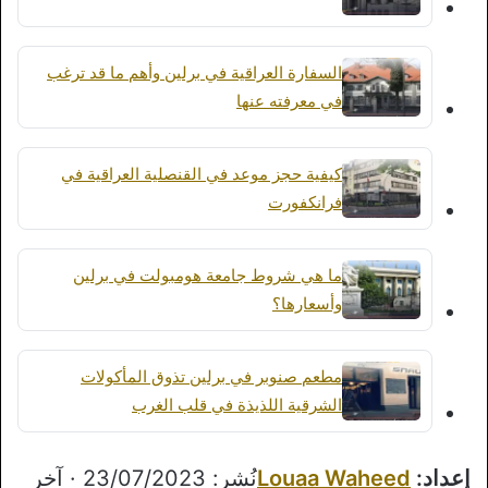
السفارة العراقية في برلين وأهم ما قد ترغب
في معرفته عنها
كيفية حجز موعد في القنصلية العراقية في
فرانكفورت
ما هي شروط جامعة هومبولت في برلين
وأسعارها؟
مطعم صنوبر في برلين تذوق المأكولات
الشرقية اللذيذة في قلب الغرب
إعداد:
Louaa Waheed
نُشر: 23/07/2023 · آخر