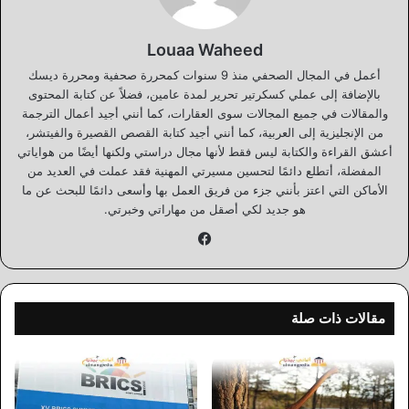
Louaa Waheed
أعمل في المجال الصحفي منذ 9 سنوات كمحررة صحفية ومحررة ديسك
بالإضافة إلى عملي كسكرتير تحرير لمدة عامين، فضلاً عن كتابة المحتوى
والمقالات في جميع المجالات سوى العقارات، كما أنني أجيد أعمال الترجمة
من الإنجليزية إلى العربية، كما أنني أجيد كتابة القصص القصيرة والفيتشر،
أعشق القراءة والكتابة ليس فقط لأنها مجال دراستي ولكنها أيضًا من هواياتي
المفضلة، أتطلع دائمًا لتحسين مسيرتي المهنية فقد عملت في العديد من
الأماكن التي اعتز بأنني جزء من فريق العمل بها وأسعى دائمًا للبحث عن ما
هو جديد لكي أصقل من مهاراتي وخبرتي.
فيسبوك
مقالات ذات صلة