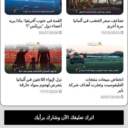
تضاعف سعر الخشب في ألمانيا
القمة في جنوب أفريقيا: ماذا يريد
مرة أخرى
أعضاء دول “بريكس”؟
30/07/2026
13/10/2023
انخفاض مبيعات منتجات
نزل لإيواء اللاجئين في ألمانيا
الغليفوسيت وتعثرت أهداف شركة
يتعرض لهجوم بمواد حارقة
باير
17/11/2023
30/07/2026
اترك تعليقك الآن وشارك برأيك