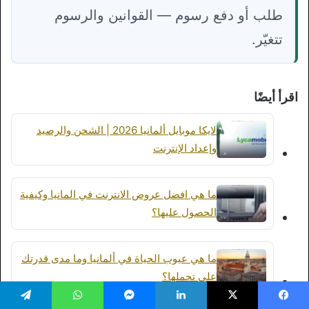
طلب أو دفع رسوم — القوانين والرسوم
تتغيّر.
اقرأ أيضًا
لايكا موبايل ألمانيا 2026 | الشحن والرصيد
وإعداد الإنترنت
ما هي افضل عروض الانترنت في المانيا وكيفية
الحصول عليها؟
ما هي عيوب الحياة في ألمانيا وما مدى قدرتك
على تحملها؟
يسبوك
‫X
لينكدإن
ماسنجر
واتساب
تيلقرام