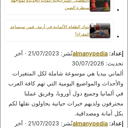
بالتفصيل: استراتيجية ألمانيا الجديدة لمواجهة
سيطرة الصين
بنوك الطعام الألمانية في أزمة.. فمن سيساعد
الفقراء؟
إعداد:
almanypedia
نُشر: 21/07/2023 · آخر
تحديث: 30/07/2026
ألماني بيديا هي موسوعة شاملة لكل المتغيرات
والأحداث والمواضيع اليومية التي تهم كافة العرب
في ألمانيا وجميع دول أوروبا، وفريق عملنا
محترفون ولديهم خبرات حياتية يحاولون نقلها لكم
بكل أمانة ومصداقية.
إعداد:
almanypedia
نُشر: 21/07/2023 · آخر