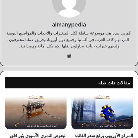
almanypedia
ألماني بيديا هي موسوعة شاملة لكل المتغيرات والأحداث والمواضيع اليومية
التي تهم كافة العرب في ألمانيا وجميع دول أوروبا، وفريق عملنا محترفون
ولديهم خبرات حياتية يحاولون نقلها لكم بكل أمانة ومصداقية.
موقع
الويب
مقالات ذات صلة
المركز الأوروبي يرفع سعر الفائدة
البعوض النمري الآسيوي يثير قلق