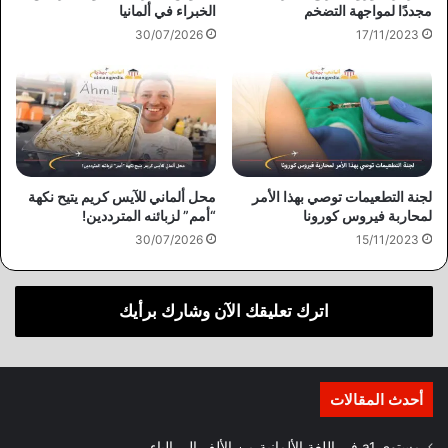
مجددًا لمواجهة التضخم
الخبراء في ألمانيا
30/07/2026
17/11/2023
لجنة التطعيمات توصي بهذا الأمر
محل ألماني للآيس كريم يتيح نكهة
لمحاربة فيروس كورونا
“أمم” لزبائنه المترددين!
30/07/2026
15/11/2023
اترك تعليقك الآن وشارك برأيك
أحدث المقالات
مستوى a1 في اللغة الألمانية من الألف إلى الياء