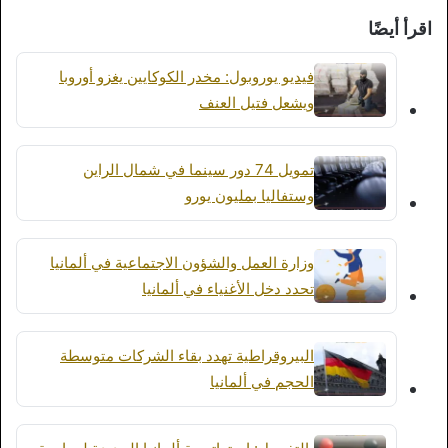
اقرأ أيضًا
فيديو يوروبول: مخدر الكوكايين يغزو أوروبا
ويشعل فتيل العنف
تمويل 74 دور سينما في شمال الراين
وستفاليا بمليون يورو
وزارة العمل والشؤون الاجتماعية في ألمانيا
تحدد دخل الأغنياء في ألمانيا
البيروقراطية تهدد بقاء الشركات متوسطة
الحجم في ألمانيا