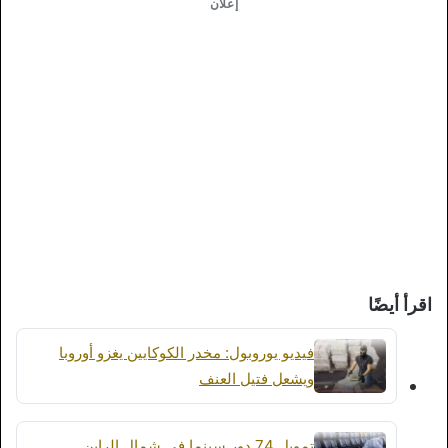
إعلان
اقرأ أيضًا
فيديو يوروبول: مخدر الكوكايين يغزو أوروبا
ويشعل فتيل العنف
تمويل 74 دور سينما في شمال الراين