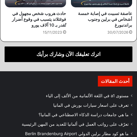
عاصفة تسببت في إصابة خمسة
حادث هروب شخص مجهول في
أشخاص في برلين وجنوب
فوغتلاند يتسبب في وقوع أضرار
براندنبورغ
تُقدر بـ 10 آلاف يورو
15/11/2023
30/07/2026
اترك تعليقك الآن وشارك برأيك
أحدث المقالات
مستوى a1 في اللغة الألمانية من الألف إلى الياء
تعرف على اسعار سيارات بورش في المانيا
ما هي جامعات دراسة الذكاء الاصطناعي في المانيا؟
تعرّف على رواتب العمل في ألمانيا للعديد من المهن الرئيسية
ما هو كود مطار برلين الدولي Berlin Brandenburg Airport