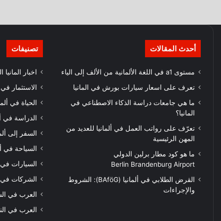
أحدث المقالات
تصنيفات
مستوى a1 في اللغة الألمانية من الألف إلى الياء
اخبار المانيا ا
تعرف على اسعار سيارات بورش في المانيا
الاستثمار في أ
ما هي جامعات دراسة الذكاء الاصطناعي في
الحياة في ألما
المانيا؟
الدراسة في أل
تعرّف على رواتب العمل في ألمانيا للعديد من
السفر إلى ألما
المهن الرئيسية
السياحة في أل
ما هو كود مطار برلين الدولي
السيارات في أ
Berlin Brandenburg Airport
الشركات في أل
القرض الطلابي في ألمانيا (BAföG): الشروط
والإجراءات
العرب في الس
العرب في الن