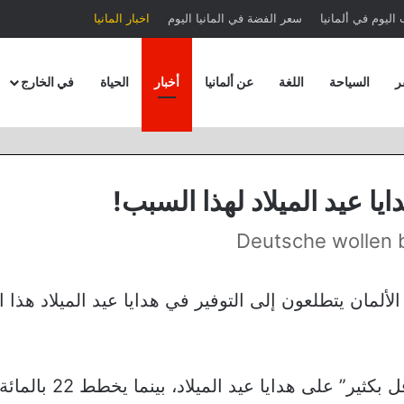
اليوم في ألمانيا
سعر الفضة في المانيا اليوم
اخبار المانيا
ر
السياحة
اللغة
عن ألمانيا
أخبار
الحياة
في الخارج
يا عيد الميلاد لهذا السبب!
Deutsche wollen 
 “YouGov” أن الكثير من الألمان يتطلعون إلى التوفير في هدايا عيد الميلاد هذ
مؤكدًا أن 21 بالمائة منهم يريدون إنفاق أموال “أقل بكثي