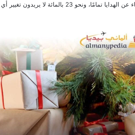
لإنفاق “أقل قليلًا”، فيما أراد نحو 8 بالمائة الاستغناء عن الهدايا تمامًا، ونحو 23 بالمائة لا 