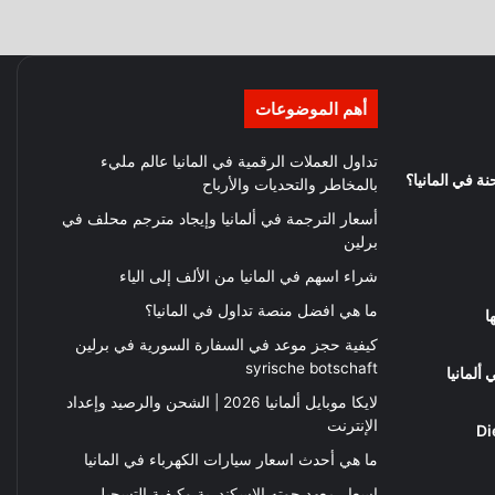
أهم الموضوعات
تداول العملات الرقمية في المانيا عالم مليء
 في المانيا؟
بالمخاطر والتحديات والأرباح
أسعار الترجمة في ألمانيا وإيجاد مترجم محلف في
برلين
شراء اسهم في المانيا من الألف إلى الياء
ما هي افضل منصة تداول في المانيا؟
ا
كيفية حجز موعد في السفارة السورية في برلين
syrische botschaft
لايكا موبايل ألمانيا 2026 | الشحن والرصيد وإعداد
الإنترنت
كلمات في اللغة الألمانية Die
ما هي أحدث اسعار سيارات الكهرباء في المانيا
اسعار معهد جوته الاسكندرية وكيفية التسجيل