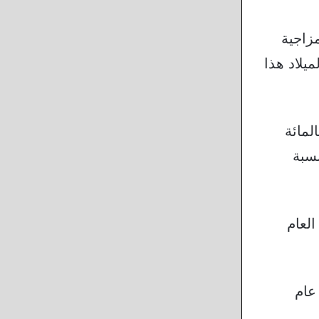
زاجية
الميلاد هذا
ضع المالي للعديد من الأسر منذ بداية العام، حيث في يناير/ كانون الثاني، ذكر 11 بالمائة
نسبة
 العام
عام