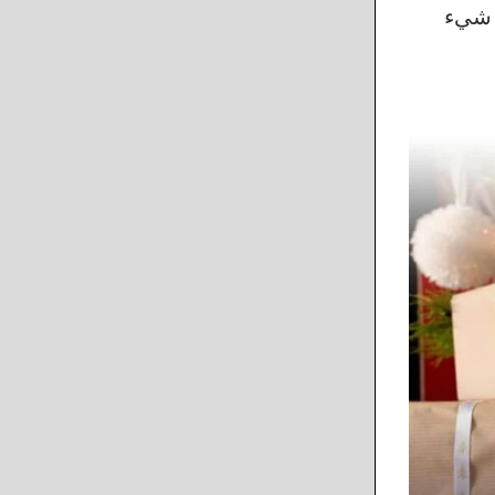
يريدون تغيير أي شيء