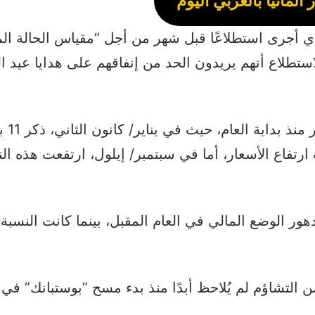
 ألمانيا بالعربي اليوم
لذي أجرى استطلاعًا قبل شهر من أجل “مقياس الحالة الم
ئة ممن شملهم الاستطلاع أنهم يريدون الحد من إنفاقهم على هدايا عيد 
موضحًا مدى تدهور الو
رتفاع الأسعار، أما في سبتمبر/ إيلول، ارتفعت هذه ال
ستطلاع تدهور الوضع المالي في العام المقبل، بينما كانت النسبة
التشاؤم لم يُلاحظ أبدًا منذ بدء مسح “بوستبانك” في 