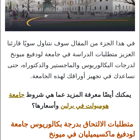
في هذا الجزء من المقال سوف نتناول سويًا قارئنا
العزيز متطلبات الدراسة في جامعة لودفيغ ميونخ
لدرجات البكالوريوس والماجستير والدكتوراه، حتى
نساعدك في تجهيز أوراقك لهذه الجامعة.
يمكنك أيضًا معرفة المزيد عما هي شروط
جامعة
هومبولت في برلين
وأسعارها؟
متطلبات الالتحاق بدرجة بكالوريوس جامعة
لودفيغ ماكسيميليان في ميونخ