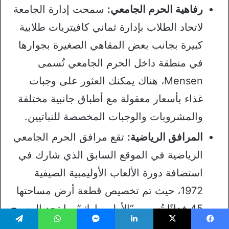
رفاهية الحرم الجامعي:
سمحت إدارة الجامعة
لاتحاد الطلاب بإدارة ثماني كافيتريات طلابية
كبيرة بجانب بعض المقاهي الصغيرة بجوارها
في منطقة داخل الحرم الجامعي تُسمى
Mensen، هناك يمكنك العثور على وجبات
غذاء بأسعار معقولة مع أطباق جانبية مختلفة
والمشروبات والوجبات المخصصة للنباتيين.
المرافق الرياضية:
تقع مرافق الحرم الجامعي
الرياضية في الموقع السابق الذي شارك في
استضافة دورة الألعاب الأوليمبية الصيفية
1972، حيث تم تخصيص قطعة أرض مساحتها
45 فدانًا تُسمى “الأولمبيبارك” بها تجد المسبح
الأوليمبي ومركز الجليد الرياضي ومجمع
يسبوك
‫X
لينكدإن
ماسنجر
واتساب
تيلقرام