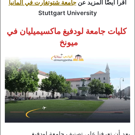
اقرأ أيضًا المزيد عن
جامعة شتوتغارت في المانيا
Stuttgart University
كليات جامعة لودفيغ ماكسيميليان في
ميونخ
بعد أن تعرفنا على تصنيف جامعة لودفيغ