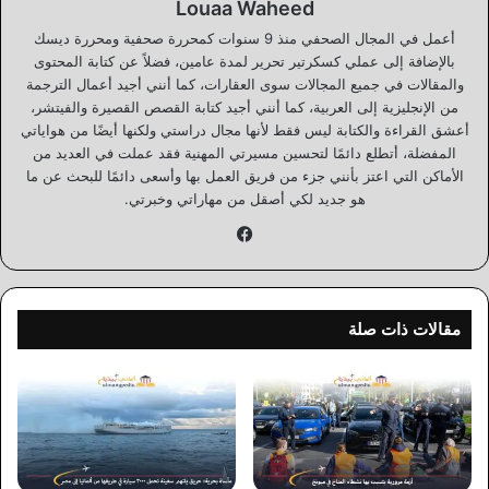
Louaa Waheed
أعمل في المجال الصحفي منذ 9 سنوات كمحررة صحفية ومحررة ديسك
بالإضافة إلى عملي كسكرتير تحرير لمدة عامين، فضلاً عن كتابة المحتوى
والمقالات في جميع المجالات سوى العقارات، كما أنني أجيد أعمال الترجمة
من الإنجليزية إلى العربية، كما أنني أجيد كتابة القصص القصيرة والفيتشر،
أعشق القراءة والكتابة ليس فقط لأنها مجال دراستي ولكنها أيضًا من هواياتي
المفضلة، أتطلع دائمًا لتحسين مسيرتي المهنية فقد عملت في العديد من
الأماكن التي اعتز بأنني جزء من فريق العمل بها وأسعى دائمًا للبحث عن ما
هو جديد لكي أصقل من مهاراتي وخبرتي.
فيسبوك
مقالات ذات صلة