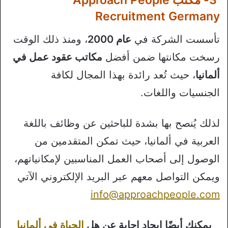
3- مكتب Approach People
Recruitment Germany
تأسست الشركة في
عام 2000
، ومنذ ذلك الوقت
رسخت مكانتها ضمن أفضل
مكاتب عقود عمل في
ألمانيا
، حيث تُعد رائدة بهذا المجال لكافة
الجنسيات واللغات.
لذلك يُنصح بها بشدة للباحثين عن وظائف باللغة
العربية في ألمانيا، حيث تمكن المتقدمين من
الوصول إلى أصحاب العمل المناسبين لإمكانياتهم،
ويمكن التواصل معهم عبر البريد الإلكتروني الآتي
info@approachpeople.com
يمكنك أيضًا إيجاد إجابة عن هل
الحياة في ألمانيا