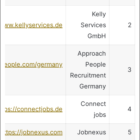
Kelly
/www.kellyservices.de/
Services
2
GmbH
Approach
hpeople.com/germany
People
3
Recruitment
Germany
Connect
ttps://connectjobs.de/
4
jobs
https://jobnexus.com/
Jobnexus
5