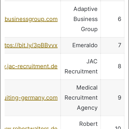
Adaptive
vebusinessgroup.com/
Business
6
Group
https://bit.ly/3pBBvvx
Emeraldo
7
JAC
w.jac-recruitment.de/
8
Recruitment
Medical
cruiting-germany.com/
Recruitment
9
Agency
Robert
www.robertwalters.de/
10