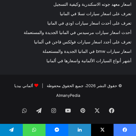
اسعار معهد جوته الاسكندرية وكيفية التسجيل
تعرف على اسعار سيارات تسلا في المانيا
تعرف على أحدث اسعار سيارات اودي في المانيا
أحدث اسعار سيارات مرسيدس في المانيا الجديدة والمستعملة
تعرف على أجدد اسعار سيارات فولكس فاجن في ألمانيا
اسعار سيارات bmw في المانيا الجديدة والمستعملة
أشهر أنواع السيارات الألمانية واسعارها في ألمانيا
© حقوق النشر 2026، جميع الحقوق محفوظة |
ألماني بيديا
AlmanyPedia
فيسبوك
‫X
بينتيريست
‫YouTube
انستقرام
تيلقرام
واتساب
يسبوك
‫X
لينكدإن
ماسنجر
واتساب
تيلقرام