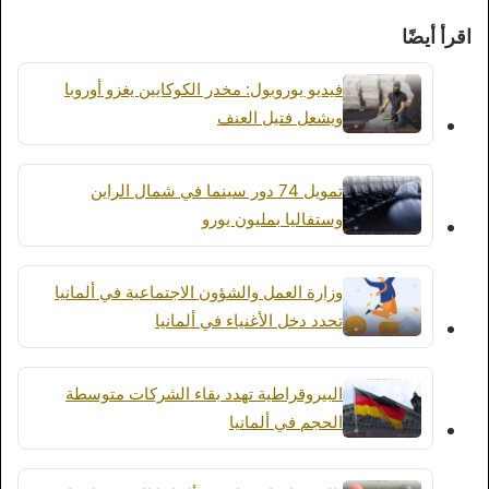
اقرأ أيضًا
فيديو يوروبول: مخدر الكوكايين يغزو أوروبا
ويشعل فتيل العنف
تمويل 74 دور سينما في شمال الراين
وستفاليا بمليون يورو
وزارة العمل والشؤون الاجتماعية في ألمانيا
تحدد دخل الأغنياء في ألمانيا
البيروقراطية تهدد بقاء الشركات متوسطة
الحجم في ألمانيا