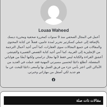
Louaa Waheed
أعمل في المجال الصحفي منذ 9 سنوات كمحررة صحفية ومحررة ديسك
بالإضافة إلى عملي كسكرتير تحرير لمدة عامين، فضلاً عن كتابة المحتوى
والمقالات في جميع المجالات سوى العقارات، كما أنني أجيد أعمال الترجمة
من الإنجليزية إلى العربية، كما أنني أجيد كتابة القصص القصيرة والفيتشر،
أعشق القراءة والكتابة ليس فقط لأنها مجال دراستي ولكنها أيضًا من هواياتي
المفضلة، أتطلع دائمًا لتحسين مسيرتي المهنية فقد عملت في العديد من
الأماكن التي اعتز بأنني جزء من فريق العمل بها وأسعى دائمًا للبحث عن ما
هو جديد لكي أصقل من مهاراتي وخبرتي.
فيسبوك
مقالات ذات صلة