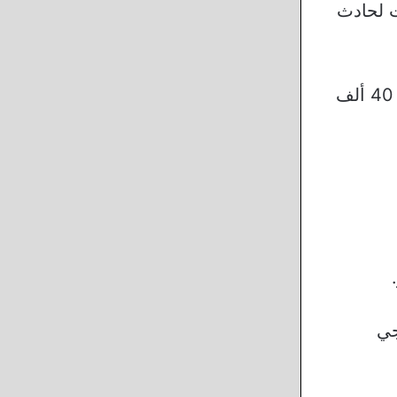
ت لحادث
لذا ستجد هناك تفاوت في اسعار المرسيدس في المانيا من نوع C180 بحيث يبدأ سعر موديل 2023 من 40 ألف
جي