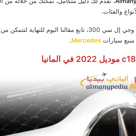
، نقدم لك دليل متكامل، نُمكنك من خلاله من ا
واع والفئات.
والتي من أشهرها سي 180 وجي كلاس وإي 200 وجي إل سي 300، تابع مقالنا اليوم للنهاية
 منبع سيارات
Mercedes
.