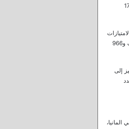
1500 سي سي بالإضافة إلى قوة حصانية تصل إلى 170
 كل هذه الامتيازات
تم توفيرها في مرسيدس c180 التي تأتي ضمن قائمة اسعار سيارات مرسيدس في المانيا بسعر 37 ألف و966
مميز إلى
دد
 للبيع في المانيا،