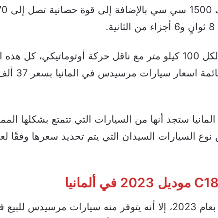
من أبرز مواصفات السيارة أنها تتوفر بسعة محرك 
كما تتمتع السيارة باستهلاك بنزين يُقدر بـ 6.2 لتر لكل 100 كيلو متر مع ناقل حركة أوتوماتيكي،
يارات مرسيدس c180 للبيع في المانيا ستجد أنها من السيارات التي تتمتع بشكلها ال
ن نوع السيارات السيدان التي يتم تحديد سعرها وفقًا لع
على الرغم من حداثة موديل سيارة C180 الخاص بعام 2023، إلا أنه يتوفر منه سيارات مرسيدس