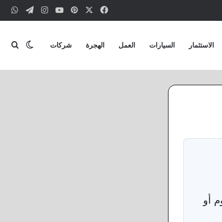
‫X
فيسبوك
بينتيريست
‫YouTube
انستقرام
تيلقرام
وات
بحث
الوضع ا
الاستثمار
السيارات
العمل
الهجرة
شركات
م أو