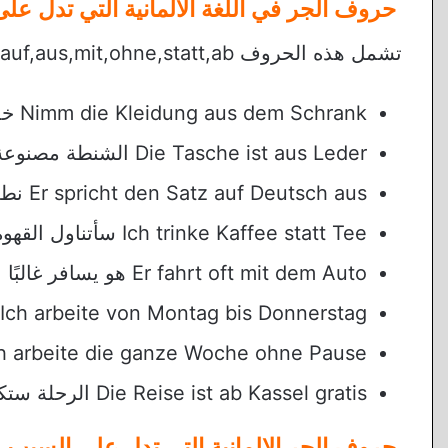
حروف الجر في اللغة الألمانية التي تدل على 
تشمل هذه الحروف von,bei, auf,aus,mit,ohne,statt,ab, ومن أمثلتها:
Nimm die Kleidung aus dem Schrank خذ الفستان من الدولاب.
Die Tasche ist aus Leder الشنطة مصنوعة من الجلد.
Er spricht den Satz auf Deutsch aus نطق الجملة بالألمانية.
Ich trinke Kaffee statt Tee سأتناول القهوة بدلًا من الشاي.
Er fahrt oft mit dem Auto هو يسافر غالبًا بالسيارون عند عمتك.
Ich arbeite von Montag bis Donnerstag أنا اعمل من الإثنين حتى الأربعاء.
Ich arbeite die ganze Woche ohne Pause أعمل طوال أيام الاسبوع بدون را
Die Reise ist ab Kassel gratis الرحلة ستكون مجانية بداية من مدينة كاسل.
حروف الجر الالمانية التي تدل على السبب