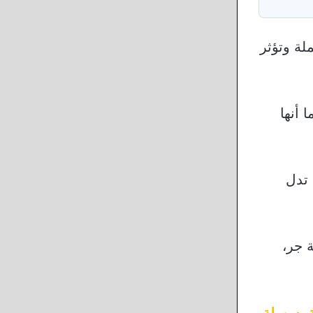
لة وتؤثر
 أنها
تدل
 جر،
ية بسهولة