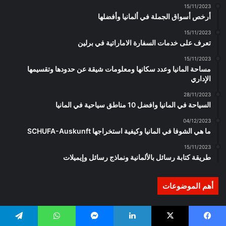
15/11/2023
أرخص أسواق الجملة في ألمانيا وأفضلها
15/11/2023
تعرف على خدمات السفارة الاماراتية في برلين
15/11/2023
مساحة المانيا وعدد سكانها ومعلومات شيقة عن حدودها وتقسيمها
الإداري
28/11/2023
السياحة في المانيا وافضل 10 مناطق سياحية في المانيا
04/12/2023
ما هي الشوفا في المانيا وكيفية استخراجها SCHUFA-Auskunft
15/11/2023
طريقة كتابة رسائل بالألمانية ونماذج رسائل وإيميلات
أهم الموضوعات
تداول العملات الرقمية في المانيا عالم مليء بالمخاطر والتحديات والأرباح
يسبوك
‫X
لينكدإن
ماسنجر
واتساب
تيلقرام
أسعار الترجمة في ألمانيا وإيجاد مترجم محلف في برلين