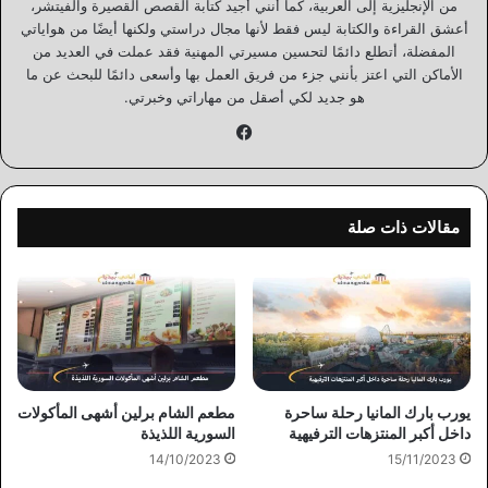
من الإنجليزية إلى العربية، كما أنني أجيد كتابة القصص القصيرة والفيتشر،
أعشق القراءة والكتابة ليس فقط لأنها مجال دراستي ولكنها أيضًا من هواياتي
المفضلة، أتطلع دائمًا لتحسين مسيرتي المهنية فقد عملت في العديد من
الأماكن التي اعتز بأنني جزء من فريق العمل بها وأسعى دائمًا للبحث عن ما
هو جديد لكي أصقل من مهاراتي وخبرتي.
فيسبوك
مقالات ذات صلة
يورب بارك المانيا رحلة ساحرة
مطعم الشام برلين أشهى المأكولات
داخل أكبر المنتزهات الترفيهية
السورية اللذيذة
14/10/2023
15/11/2023