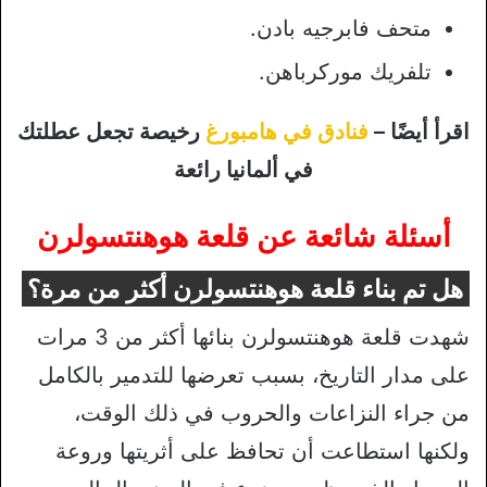
متحف فابرجيه بادن.
تلفريك موركرباهن.
اقرأ أيضًا –
فنادق في هامبورغ
رخيصة تجعل عطلتك
في ألمانيا رائعة
أسئلة شائعة عن قلعة هوهنتسولرن
هل تم بناء قلعة هوهنتسولرن أكثر من مرة؟
شهدت قلعة هوهنتسولرن بنائها أكثر من 3 مرات
على مدار التاريخ، بسبب تعرضها للتدمير بالكامل
من جراء النزاعات والحروب في ذلك الوقت،
ولكنها استطاعت أن تحافظ على أثريتها وروعة