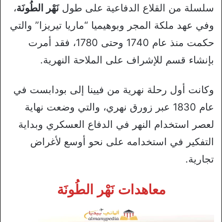
سلسلة من القلاع الدفاعية على طول
نَهْر الطُونَة
،
وفي عهد ملكة المجر وبوهيميا “ماريا تيريزا” والتي
حكمت منذ عام 1740 وحتى 1780، فقد أمرت
بإنشاء قسم للإشراف على الملاحة النهرية.
وكانت أول رحلة نهرية من فيينا إلى بودابست في
عام 1830 عبر زورق نهري، والتي وضعت نهاية
لعصر استخدام النهر في الدفاع العسكري وبداية
التفكير في استخدامه على نحو أوسع لأغراض
تجارية.
معاهدات نَهْر الطُونَة