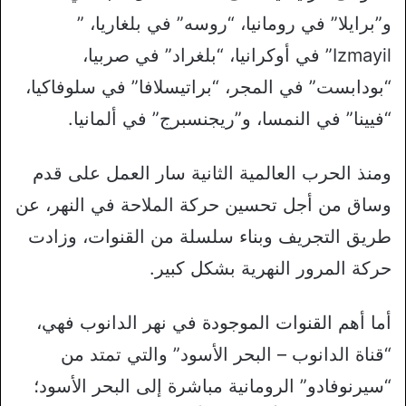
و”برايلا” في رومانيا، “روسه” في بلغاريا، ”
Izmayil” في أوكرانيا، “بلغراد” في صربيا،
“بودابست” في المجر، “براتيسلافا” في سلوفاكيا،
“فيينا” في النمسا، و”ريجنسبرج” في ألمانيا.
ومنذ الحرب العالمية الثانية سار العمل على قدم
وساق من أجل تحسين حركة الملاحة في النهر، عن
طريق التجريف وبناء سلسلة من القنوات، وزادت
حركة المرور النهرية بشكل كبير.
أما أهم القنوات الموجودة في نهر الدانوب فهي،
“قناة الدانوب – البحر الأسود” والتي تمتد من
“سيرنوفادو” الرومانية مباشرة إلى البحر الأسود؛