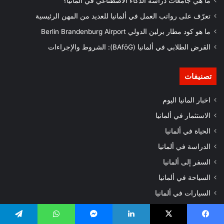
ما هي جامعات دراسة الذكاء الاصطناعي في المانيا؟
تعرّف على رواتب العمل في ألمانيا للعديد من المهن الرئيسية
ما هو كود مطار برلين الدولي Berlin Brandenburg Airport
القرض الطلابي في ألمانيا (BAföG): الشروط والإجراءات
تصنيفات
اخبار المانيا اليوم
الاستثمار في ألمانيا
الحياة في ألمانيا
الدراسة في ألمانيا
السفر إلى ألمانيا
السياحة في ألمانيا
السيارات في ألمانيا
الشركات في ألمانيا
يسبوك
‫X
لينكدإن
ماسنجر
واتساب
تيلقرام