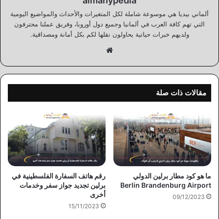
almanypedia
ألماني بيديا هي موسوعة شاملة لكل المتغيرات والأحداث والمواضيع اليومية
التي تهم كافة العرب في ألمانيا وجميع دول أوروبا، وفريق عملنا محترفون
ولديهم خبرات حياتية يحاولون نقلها لكم بكل أمانة ومصداقية.
موقع
الويب
مقالات ذات صلة
ما هو كود مطار برلين الدولي
رقم هاتف السفارة الفلسطينية في
Berlin Brandenburg Airport
برلين تجديد جواز سفر وخدمات
أخرى
09/12/2023
15/11/2023