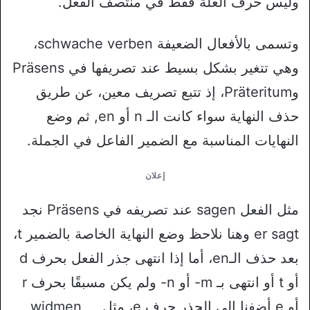
وليس حرف العلة فقط في منتصف الفعل.
وتسمى بالأفعال الضعيفة schwache verben،
وهي تتغير بشكل بسيط عند تصريفها في Präsens
وPräteritum، إذ تتبع تصريف معين، عن طريق
حذف النهاية سواء كانت الـ n أو en, ثم وضع
النهايات المناسبة مع الضمير الفاعل في الجملة.
إعلان
مثل الفعل sagen عند تصريفه في Präsens نجد
er sagt وهنا نلاحظ وضع النهاية الخاصة بالضمير t،
بعد حذف الـen، أما إذا انتهى جذر الفعل بحرف d
أو t أو انتهى بـ m- أو n- ولم يكن مسبقًا بحرف r
أو e أضفنا إلى الجذر حرف e، مثل widmen ,