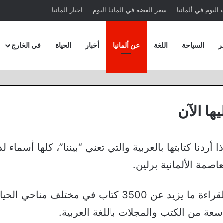
اليوم في ألمانيا
سعر الفضة في المانيا اليوم
اخبار المانيا
ر
السياحة
اللغة
عن ألمانيا
أخبار
الحياة
في الخارج
ها الآن
و بيناتنا إذا أردنا كتابتها بالعربية والتي تعني “بيننا”، كلها أسماء 
اصمة الألمانية برلين.
ينهل من معارفه متوسط 350 زائر شهريًا، يأتون لقراءة ما يزيد عن 3500 كتاب في مختل
سعة من الكتب والمجلات باللغة العربية.