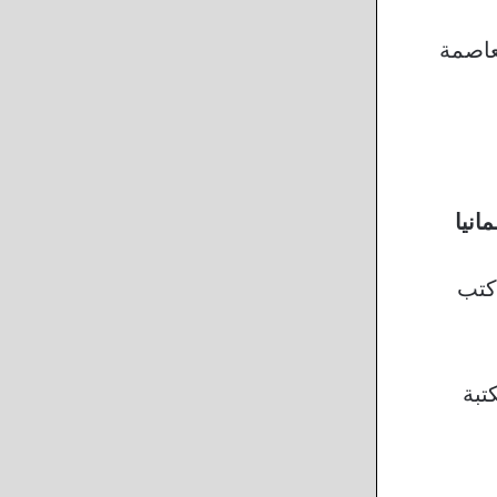
عاصمة
انيا
كتب
تبة