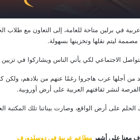
بية في برلين متاحة للعامة، إلى التعاون مع طلاب الج
مصممة ليتم نقلها وتخزينها بسهولة.
تواصل الاجتماعي لكي يأتي الناس ويشاركوا في تزيين ا
د من أجلها عرب هاجروا رغمًا عنهم من بلادهم، ولكن ك
ة الفرصة لنشر ثقافتهم العربية على أرض أوروبية.
حلم على أرض الواقع، وصارت بيناتنا تلك المكتبة الع
رّف معنا على أشهر
مطاعم عربية في دوسلدورف