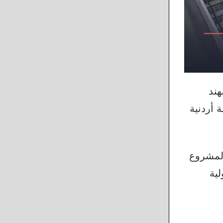
هند
 أردنية
 2020، حيث دعمت المشروع
ية