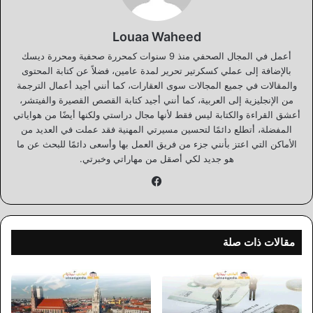
Louaa Waheed
أعمل في المجال الصحفي منذ 9 سنوات كمحررة صحفية ومحررة ديسك
بالإضافة إلى عملي كسكرتير تحرير لمدة عامين، فضلاً عن كتابة المحتوى
والمقالات في جميع المجالات سوى العقارات، كما أنني أجيد أعمال الترجمة
من الإنجليزية إلى العربية، كما أنني أجيد كتابة القصص القصيرة والفيتشر،
أعشق القراءة والكتابة ليس فقط لأنها مجال دراستي ولكنها أيضًا من هواياتي
المفضلة، أتطلع دائمًا لتحسين مسيرتي المهنية فقد عملت في العديد من
الأماكن التي اعتز بأنني جزء من فريق العمل بها وأسعى دائمًا للبحث عن ما
هو جديد لكي أصقل من مهاراتي وخبرتي.
فيسبوك
مقالات ذات صلة