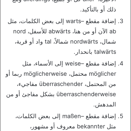
ذلك أو بالتأكيد.
إضافة مقطع –warts إلى بعض الكلمات، مثل
ab الآن أو من هنا، abwärts للأسفل، nord
شمال، nordwärts شمالاً، tal واد أو قرية،
talwärts بانحدار.
إضافة مقطع –weise إلى الأسماء، مثل
möglicher محتمل، möglicherweise ربما أو
من المحتمل، überraschender مفاجيء،
überraschenderweise بشكل مفاجئ أو من
المدهش.
إضافة مقطع –maßen إلى بعض الكلمات،
مثل bekannter معروف أو مشهور،