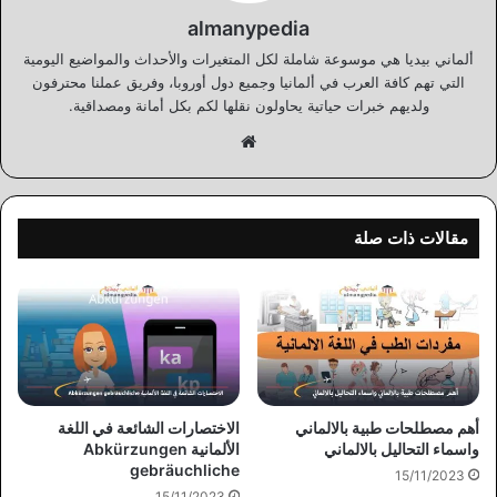
almanypedia
ألماني بيديا هي موسوعة شاملة لكل المتغيرات والأحداث والمواضيع اليومية
التي تهم كافة العرب في ألمانيا وجميع دول أوروبا، وفريق عملنا محترفون
ولديهم خبرات حياتية يحاولون نقلها لكم بكل أمانة ومصداقية.
موقع
الويب
مقالات ذات صلة
أهم مصطلحات طبية بالالماني
الاختصارات الشائعة في اللغة
واسماء التحاليل بالالماني
الألمانية Abkürzungen
gebräuchliche
15/11/2023
15/11/2023