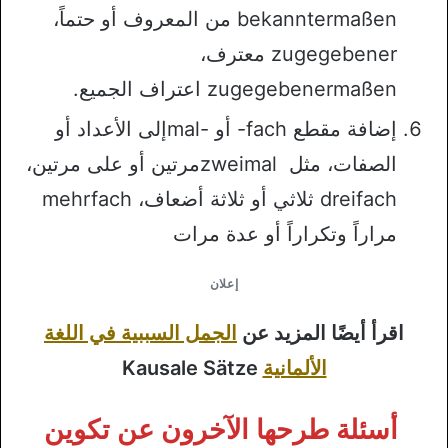
bekanntermaßen من المعروف أو حتماً،
zugegebener معترف،
zugegebenermaßen اعتراف الجميع.
إضافة مقطع fach- أو -malإلى الأعداد أو
الصفات، مثل zweimalمرتين أو على مرتين،
dreifach ثلاثي أو ثلاثة أضعاف، mehrfach
مراراً وتكراراً أو عدة مرات
إعلان
اقرأ أيضًا المزيد عن
الجمل السببية في اللغة
الألمانية
Kausale Sätze
أسئلة طرحها الآخرون عن تكوين