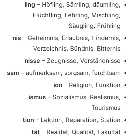
ling
– Höfling, Sämling, däumling,
Flüchtling, Lehrling, Mischling,
Säugling, Frühling
nis
– Geheimnis, Erlaubnis, Hindernis,
Verzeichnis, Bündnis, Bitternis
nisse
– Zeugnisse, Verständnisse
sam
– aufmerksam, sorgsam, furchtsam
ion
– Religion, Funktion
ismus
– Sozialismus, Realismus,
Tourismus
tion
– Lektion, Reparation, Station
tät
– Realität, Qualität, Fakultät