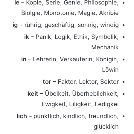
ie
– Kopie, Serie, Genie, Philosophie,
Biolgie, Monotonie, Magie, Akribie
ig
– rührig, geschäftig, sonnig, windig
ik
– Panik, Logik, Ethik, Symbolik,
Mechanik
in
– Lehrerin, Verkäuferin, Königin,
Löwin
tor
– Faktor, Lektor, Sektor
keit
– Übelkeit, Überheblichkeit,
Ewigkeit, Eiligkeit, Ledigkei
lich
– pünktlich, kindlich, freundlich,
glücklich