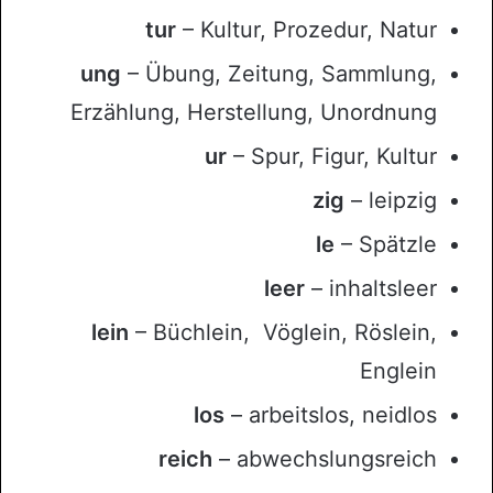
tur
– Kultur, Prozedur, Natur
ung
– Übung, Zeitung, Sammlung,
Erzählung, Herstellung, Unordnung
ur
– Spur, Figur, Kultur
zig
– leipzig
le
– Spätzle
leer
– inhaltsleer
lein
– Büchlein, Vöglein, Röslein,
Englein
los
– arbeitslos, neidlos
reich
– abwechslungsreich