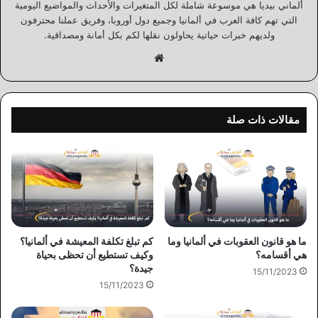
ألماني بيديا هي موسوعة شاملة لكل المتغيرات والأحداث والمواضيع اليومية
التي تهم كافة العرب في ألمانيا وجميع دول أوروبا، وفريق عملنا محترفون
ولديهم خبرات حياتية يحاولون نقلها لكم بكل أمانة ومصداقية.
موقع
الويب
مقالات ذات صلة
ما هو قانون العقوبات في ألمانيا وما
كم تبلغ تكلفة المعيشة في ألمانيا؟
هي أقسامه؟
وكيف تستطيع أن تحظى بحياة
جيدة؟
15/11/2023
15/11/2023