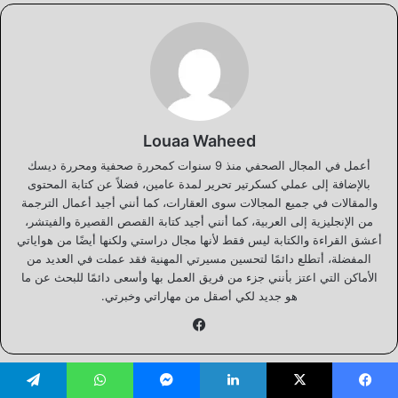
Louaa Waheed
أعمل في المجال الصحفي منذ 9 سنوات كمحررة صحفية ومحررة ديسك
بالإضافة إلى عملي كسكرتير تحرير لمدة عامين، فضلاً عن كتابة المحتوى
والمقالات في جميع المجالات سوى العقارات، كما أنني أجيد أعمال الترجمة
من الإنجليزية إلى العربية، كما أنني أجيد كتابة القصص القصيرة والفيتشر،
أعشق القراءة والكتابة ليس فقط لأنها مجال دراستي ولكنها أيضًا من هواياتي
المفضلة، أتطلع دائمًا لتحسين مسيرتي المهنية فقد عملت في العديد من
الأماكن التي اعتز بأنني جزء من فريق العمل بها وأسعى دائمًا للبحث عن ما
هو جديد لكي أصقل من مهاراتي وخبرتي.
فيسبوك
يسبوك
‫X
لينكدإن
ماسنجر
واتساب
تيلقرام