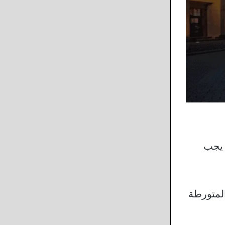
 يجب
المتورطة