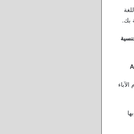
للغة
 بك.
نسية
الآباء
ها