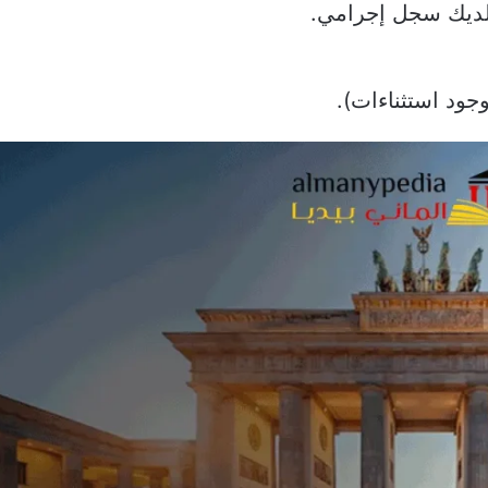
 لديك سجل إجرامي.
ود استثناءات).