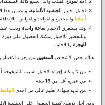
املأ
نموذج
الطلب وابدأ بجمع كافة المستندات
اجتياز اختبار
الجنسية الألمانية
، ويتضمن هذا ال
ألمانيا
والمجتمع والقواعد والقوانين، بالإضاف
وقد يستغرق الاختبار
ساعة واحدة
ويجب عليك 
وللتحضير للاختبار يمكنك الحصول على دورة ان
للهجرة
واللاجئين.
هناك بعض الأشخاص
المعفيين
من إجراء الاختبار 
من لا يمكنه إجراء الاختبار بسبب الشيخوخة أو
من عمره أقل من
16 سنة
.
من لديه شهادة تعليم عالي من إحدى
الجامعات